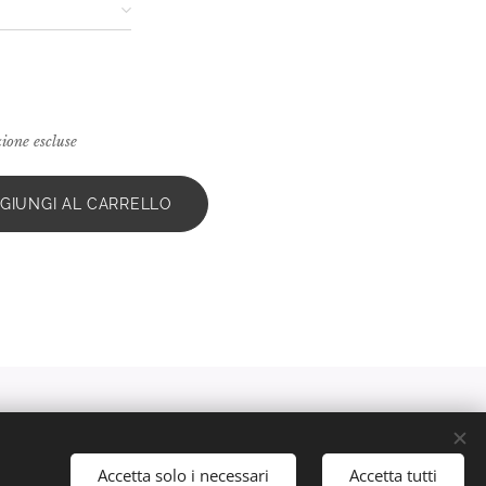
€
zione escluse
GIUNGI AL CARRELLO
La moda del bottone
Cookies
Accetta solo i necessari
Accetta tutti